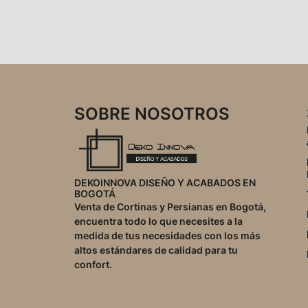
s
o
a
n
j
o
e
SOBRE NOSOTROS
DEKOINNOVA DISEÑO Y ACABADOS EN
BOGOTÁ
Venta de Cortinas y Persianas en Bogotá,
encuentra todo lo que necesites a la
medida de tus necesidades con los más
altos estándares de calidad para tu
confort.