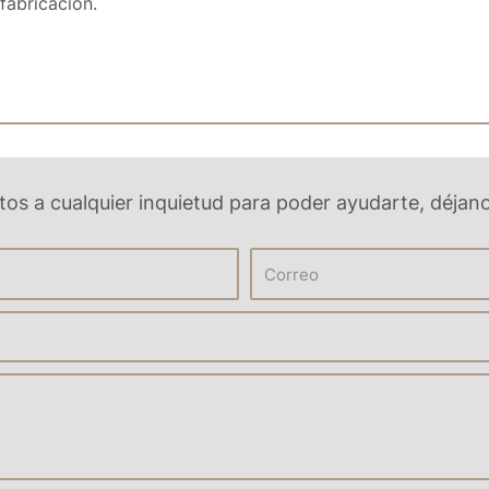
fabricación.
os a cualquier inquietud para poder ayudarte, déjan
E
m
a
i
l